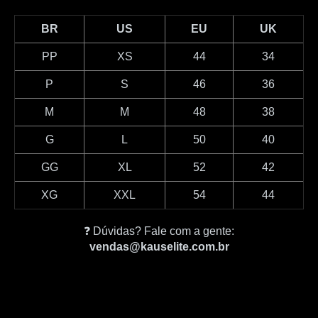
BR
US
EU
UK
PP
XS
44
34
P
S
46
36
M
M
48
38
G
L
50
40
GG
XL
52
42
XG
XXL
54
44
❓ Dúvidas? Fale com a gente:
vendas@kauselite.com.br