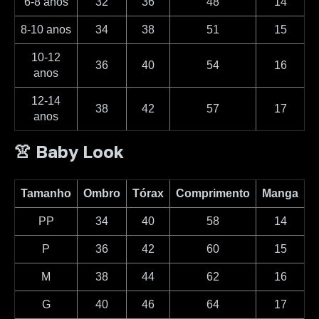
6-8 anos
32
36
48
14
8-10 anos
34
38
51
15
10-12
36
40
54
16
anos
12-14
38
42
57
17
anos
👚 Baby Look
Tamanho
Ombro
Tórax
Comprimento
Manga
PP
34
40
58
14
P
36
42
60
15
M
38
44
62
16
G
40
46
64
17