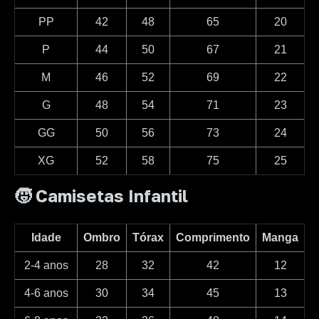
PP
42
48
65
20
P
44
50
67
21
M
46
52
69
22
G
48
54
71
23
GG
50
56
73
24
XG
52
58
75
25
🧒 Camisetas Infantil
Idade
Ombro
Tórax
Comprimento
Manga
2-4 anos
28
32
42
12
4-6 anos
30
34
45
13