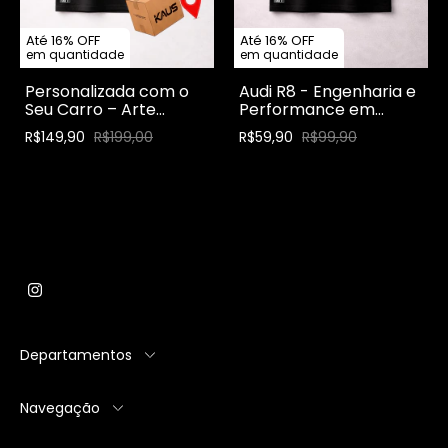
Até 16% OFF
Até 16% OFF
em quantidade
em quantidade
Personalizada com o
Audi R8 - Engenharia e
Seu Carro – Arte
Performance em
Exclusiva Kaus
Destaque
R$149,90
R$199,00
R$59,90
R$99,90
Departamentos
Navegação