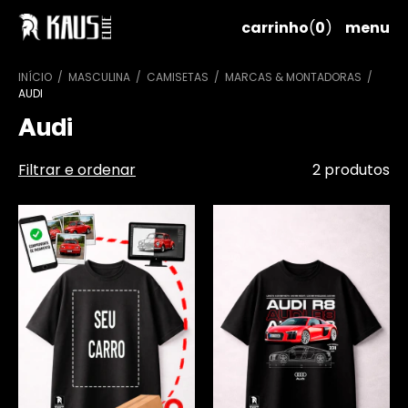
carrinho
(
0
)
menu
INÍCIO
/
MASCULINA
/
CAMISETAS
/
MARCAS & MONTADORAS
/
AUDI
Audi
Filtrar e ordenar
2 produtos