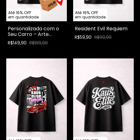
Até 16% OFF
Até 16% OFF
em quantidade
em quantidade
Personalizada com o
Resident Evil Requiem
Seu Carro – Arte
R$59,90
R$99,90
Exclusiva Kaus
R$149,90
R$199,00