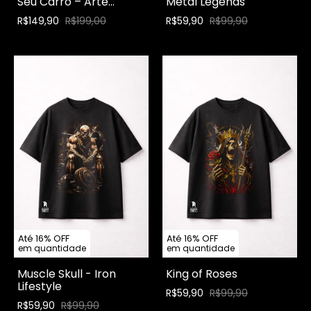
Seu Carro – Arte
Metal Legends
Exclusiva Kaus
R$149,90
R$199,00
R$59,90
R$99,90
Até 16% OFF
Até 16% OFF
em quantidade
em quantidade
Muscle Skull - Iron
King of Roses
Lifestyle
R$59,90
R$99,90
R$59,90
R$99,90