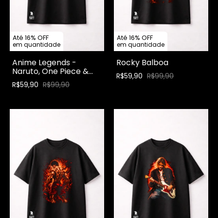
Até 16% OFF
Até 16% OFF
em quantidade
em quantidade
Anime Legends -
Rocky Balboa
Naruto, One Piece &
R$59,90
R$99,90
Dragon Ball Z
R$59,90
R$99,90