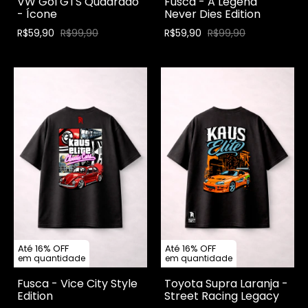
VW Gol GTS Quadrado
Fusca - A Legend
- Ícone
Never Dies Edition
R$59,90
R$99,90
R$59,90
R$99,90
Até 16% OFF
Até 16% OFF
em quantidade
em quantidade
Fusca - Vice City Style
Toyota Supra Laranja -
Edition
Street Racing Legacy