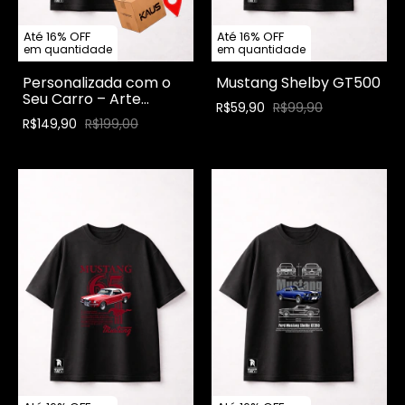
Até 16% OFF
Até 16% OFF
em quantidade
em quantidade
Personalizada com o
Mustang Shelby GT500
Seu Carro – Arte
R$59,90
R$99,90
Exclusiva Kaus
R$149,90
R$199,00