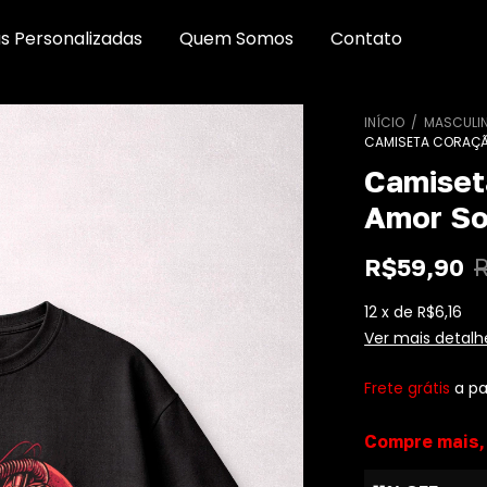
s Personalizadas
Quem Somos
Contato
INÍCIO
/
MASCULI
CAMISETA CORAÇÃ
Camiset
Amor So
R$59,90
12
x
de
R$6,16
Ver mais detalh
Frete grátis
a pa
Compre mais,