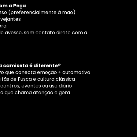
com a Peça
esso (preferencialmente à mão)
alvejantes
ora
ado avesso, sem contato direto com a
a camiseta é diferente?
tivo que conecta emoção + automotivo
a fãs de Fusca e cultura clássica
ncontros, eventos ou uso diário
iva que chama atenção e gera