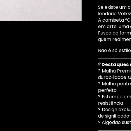
Se existe um 
lendário
Volk
A camiseta “C
em arte: uma 
Fusca ao for
quem realment
Não é só estil
? Destaques 
? Malha Premi
durabilidade s
? Malha pente
perfeito
? Estampa em s
resistência
? Design exclus
de significado
? Algodão sus