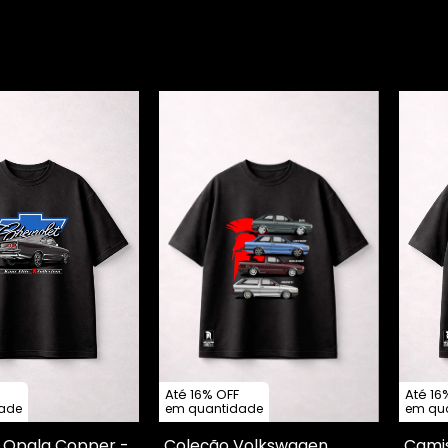
Até 16% OFF
Até 16
ade
em quantidade
em qu
 Opala Copper -
Coleção Volkswagen
Camis