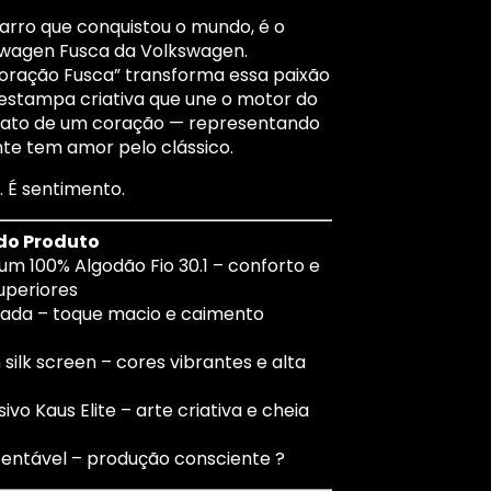
carro que conquistou o mundo, é o
swagen Fusca
da
Volkswagen
.
oração Fusca” transforma essa paixão
estampa criativa que une o motor do
mato de um coração — representando
e tem amor pelo clássico.
o. É sentimento.
do Produto
um 100% Algodão Fio 30.1 – conforto e
uperiores
ada – toque macio e caimento
ilk screen – cores vibrantes e alta
ivo Kaus Elite – arte criativa e cheia
tentável – produção consciente ?