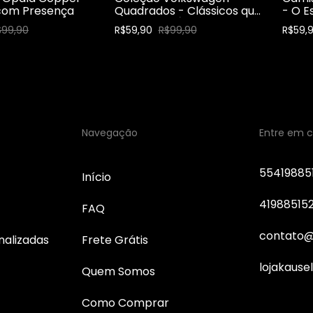
 com Presença
Quadrados - Clássicos que
- O E
Marcaram Época
$99,90
R$59,90
R$99,90
R$59,
Navegação
Entre em 
55419885
Início
41988515
FAQ
contato@
nalizadas
Frete Grátis
lojakause
Quem Somos
Como Comprar