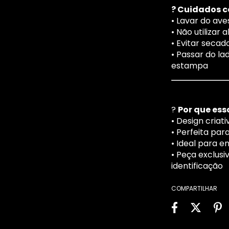
? Cuidados 
• Lavar do av
• Não utilizar 
• Evitar secad
• Passar do l
estampa
?
Por que ess
• Design cria
• Perfeita par
• Ideal para e
• Peça exclus
identificação
COMPARTILHAR