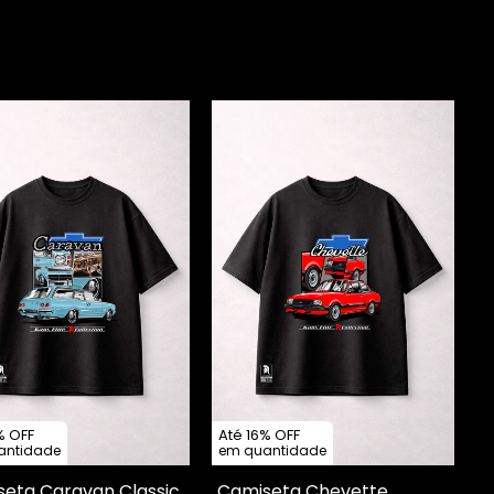
% OFF
Até 16% OFF
antidade
em quantidade
eta Caravan Classic
Camiseta Chevette