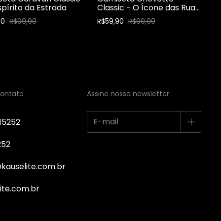
spírito da Estrada
Classic - O Ícone das Ruas
|
90
R$99,90
R$59,90
R$99,90
contato
Assine nossa newsletter
15252
252
kauselite.com.br
lite.com.br