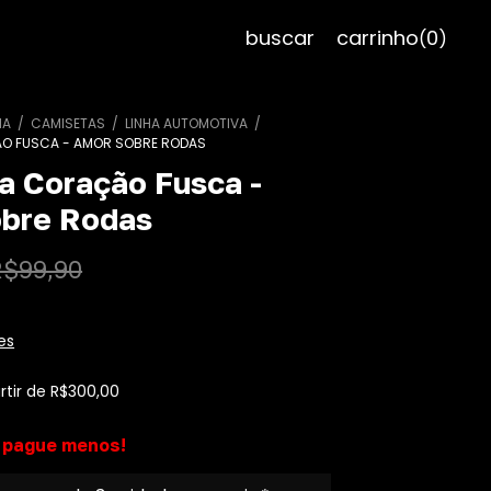
buscar
carrinho
0
(
)
NA
/
CAMISETAS
/
LINHA AUTOMOTIVA
/
O FUSCA - AMOR SOBRE RODAS
a Coração Fusca -
bre Rodas
R$99,90
es
rtir de
R$300,00
 pague menos!