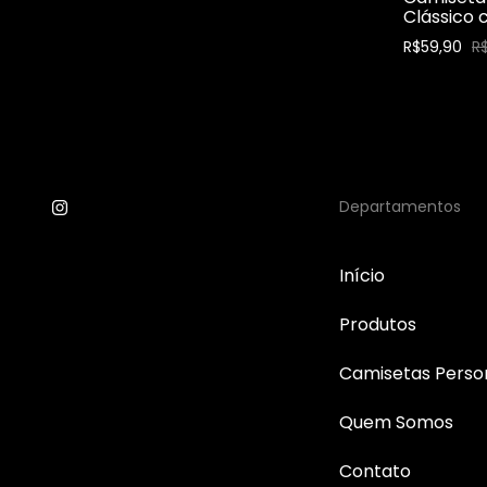
enda
- Potência Brutal
Clássico
90
R$59,90
R$99,90
R$59,90
R
Departamentos
Início
Produtos
Camisetas Perso
Quem Somos
Contato