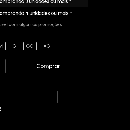
omprando 3 unidades ou mais *
omprando 4 unidades ou mais *
lável com algumas promoções
M
G
GG
XG
Alterar CEP
 CEP:
P