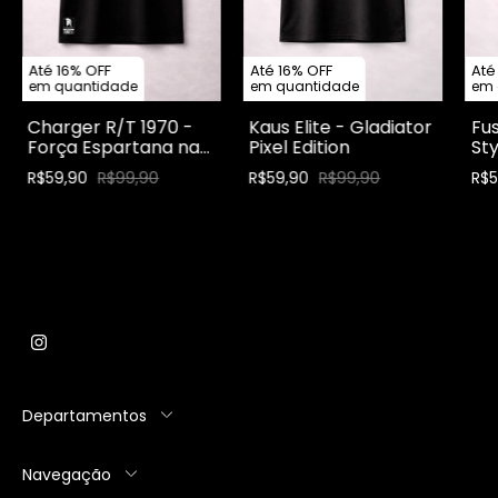
Até 16% OFF
Até 16% OFF
Até
em quantidade
em quantidade
em 
Charger R/T 1970 -
Kaus Elite - Gladiator
Fus
Força Espartana nas
Pixel Edition
Sty
Ruas
R$59,90
R$99,90
R$59,90
R$99,90
R$
Departamentos
Navegação