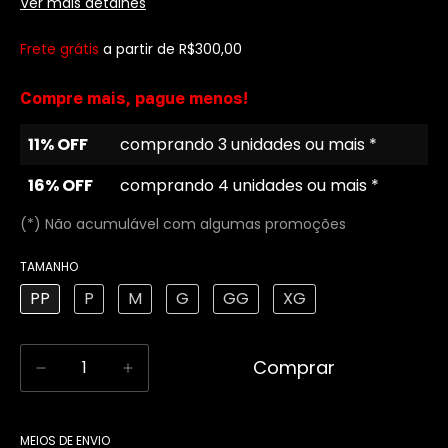
Ver mais detalhes
Frete grátis
a partir de
R$300,00
Compre mais, pague menos!
11% OFF
comprando 3 unidades ou mais *
16% OFF
comprando 4 unidades ou mais *
(*) Não acumulável com algumas promoções
TAMANHO
PP
P
M
G
GG
XG
Alterar CEP
Entregas para o CEP:
MEIOS DE ENVIO