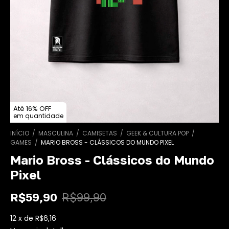
Até 16% OFF
em quantidade
INÍCIO
/
MASCULINA
/
CAMISETAS
/
GEEK & CULTURA POP
/
GAMES
/
MARIO BROSS - CLÁSSICOS DO MUNDO PIXEL
Mario Bross - Clássicos do Mundo
Pixel
R$59,90
R$99,90
12
x
de
R$6,16